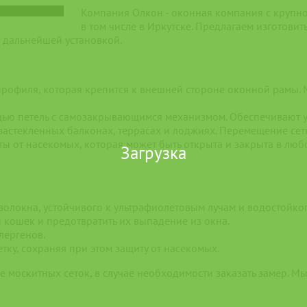
Компания Олкон - оконная компания с крупно
в том числе в Иркутске. Предлагаем изготови
с дальнейшей установкой.
рофиля, которая крепится к внешней стороне оконной рамы. 
ощью петель с самозакрывающимся механизмом. Обеспечивают у
 застекленных балконах, террасах и лоджиях. Перемещение се
ты от насекомых, которая может быть открыта и закрыта в люб
Загрузка
волокна, устойчивого к ультрафиолетовым лучам и водостойког
и кошек и предотвратить их выпадение из окна.
лергенов.
тку, сохраняя при этом защиту от насекомых.
ие москитных сеток, в случае необходимости заказать замер. 