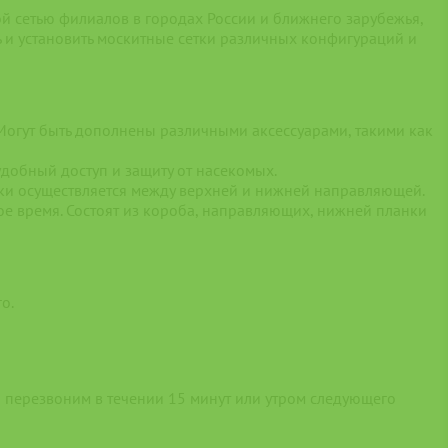
й сетью филиалов в городах России и ближнего зарубежья,
ть и установить москитные сетки различных конфигураций и
Могут быть дополнены различными аксессуарами, такими как
добный доступ и защиту от насекомых.
тки осуществляется между верхней и нижней направляющей.
ое время. Состоят из короба, направляющих, нижней планки
о.
Мы перезвоним в течении 15 минут или утром следующего