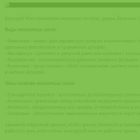
функций. Изготавливаем москитки на окна, двери, балконы 
Виды москитных сеток:
- Рамочные - имеют фиксированную раму из алюминиевого п
щеточные уплотнители и пружинные штифты.
- Распашные - крепятся к дверной раме или косякам с пом
- Раздвижные - используются на дверных проемах, больших
- Рулонные - представляют собой независимую систему защи
и мелких деталей.
Типы полотен москитных сеток:
- Стандартное полотно - изготовлено из полимерного стекло
- Антикошка - усиленная сетка, способная выдержать прыжк
- Антипыль - предназначена для защиты от мелкой пыли и ал
- Ультравью - обеспечивает максимальную видимость через се
Закажите обратный звонок, чтобы узнать стоимость и налич
рабочего дня, если сейчас выходной или не рабочее время.